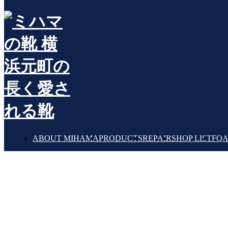
記事
BLOG
ABOUT MIHAMA
PRODUCTS
REPAIR
SHOP LIST
FQ