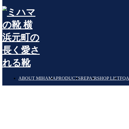
記事
BLOG
ABOUT MIHAMA
PRODUCTS
REPAIR
SHOP LIST
FQ