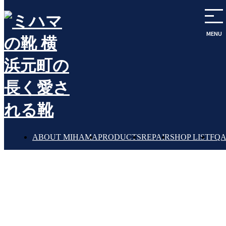
MENU
記事
BLOG
ABOUT MIHAMA
PRODUCTS
REPAIR
SHOP LIST
FQ