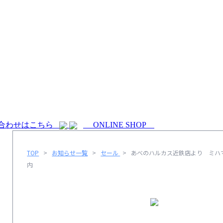
合わせはこちら
ONLINE SHOP
TOP
>
お知らせ一覧
>
セール
>
あべのハルカス近鉄店より ミハ
内