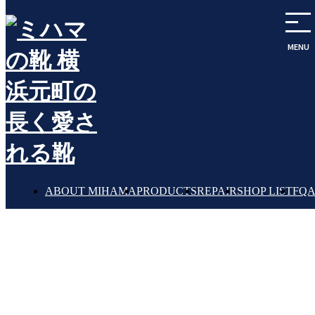
MENU
ポップアップ
POPUP
ABOUT MIHAMA
PRODUCTS
REPAIR
SHOP LIST
FQ